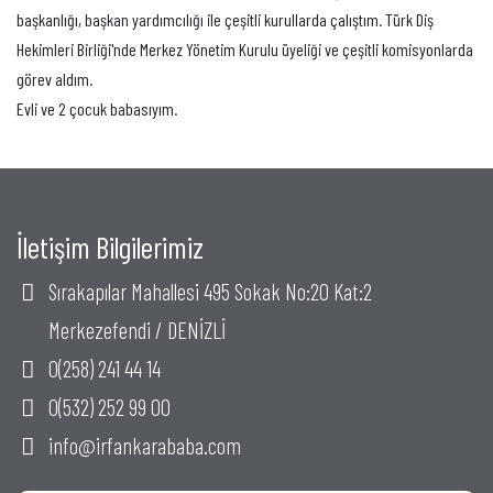
başkanlığı, başkan yardımcılığı ile çeşitli kurullarda çalıştım. Türk Diş
Hekimleri Birliği'nde Merkez Yönetim Kurulu üyeliği ve çeşitli komisyonlarda
görev aldım.
Evli ve 2 çocuk babasıyım.
İletişim Bilgilerimiz
Sırakapılar Mahallesi 495 Sokak No:20 Kat:2
Merkezefendi / DENİZLİ
0(258) 241 44 14
0(532) 252 99 00
info@irfankarababa.com